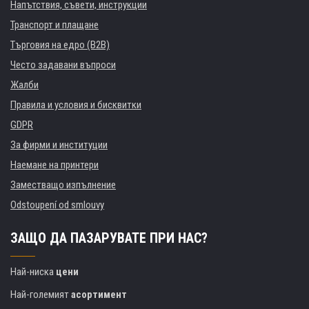
Напътствия, съвети, инструкции
Транспорт и плащане
Търговия на едро (B2B)
Често задавани въпроси
Жалби
Правила и условия и бисквитки
GDPR
За фирми и институции
Наемане на принтери
Заместващо изпълнение
Odstoupení od smlouvy
ЗАЩО ДА ПАЗАРУВАТЕ ПРИ НАС?
Най-ниска
цени
Най-големият
асортимент