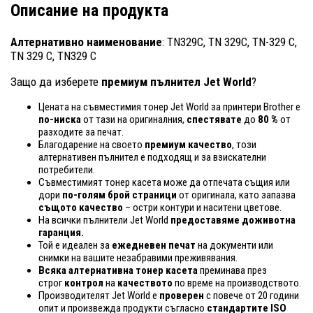
Описание на продукта
Алтернативно наименование
: TN329C, TN 329C, TN-329 C,
TN 329 C, TN329 C
Защо да изберете
премиум пълнител Jet World
?
Цената на съвместимия тонер Jet World за принтери Brother е
по-ниска
от тази на оригиналния,
спестявате
до
80 %
от
разходите за печат.
Благодарение на своето
премиум качество
, този
алтернативен пълнител е подходящ и за взискателни
потребители.
Съвместимият тонер касета може да отпечата същия или
дори
по-голям брой страници
от оригинала, като запазва
същото качество
– остри контури и наситени цветове.
На всички пълнители Jet World
предоставяме доживотна
гаранция.
Той е идеален за
ежедневен печат
на документи или
снимки на вашите незабравими преживявания.
Всяка алтернативна тонер касета
преминава през
строг
контрол
на
качеството
по време на производството.
Производителят Jet World е
проверен
с повече от 20 години
опит и произвежда продукти съгласно
стандартите ISO