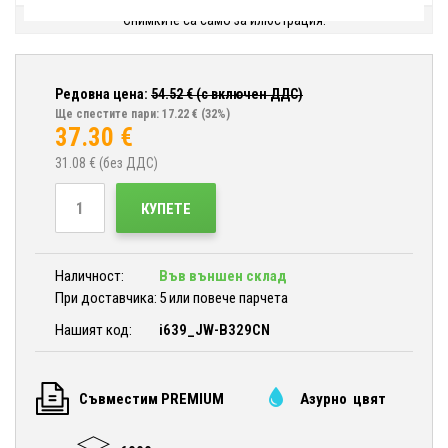
Снимките са само за илюстрация.
Редовна цена:
54.52
€ (с включен ДДС)
Ще спестите пари: 17.22 €
(32%)
37.30
€
31.08
€ (без ДДС)
КУПЕТЕ
Наличност:
Във външен склад
При доставчика:
5 или повече парчета
Нашият код:
i639_JW-B329CN
Съвместим PREMIUM
Азурно цвят