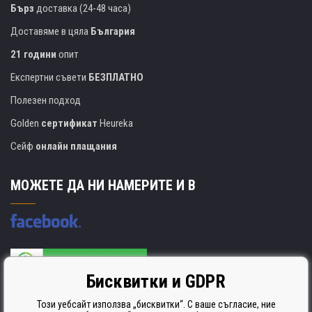
Бърз
доставка (24-48 часа)
Доставяме в цяла
България
21 години
опит
Експертни съвети
БЕЗПЛАТНО
Полезен подход
Golden
сертификат
Heureka
Сейф
онлайн плащания
МОЖЕТЕ ДА НИ НАМЕРИТЕ И В
Бисквитки и GDPR
Производителят на касети е сертифициран
ISO 9001. ISO 14001 и STMC.
Този уебсайт използва „бисквитки“. С ваше съгласие, ние