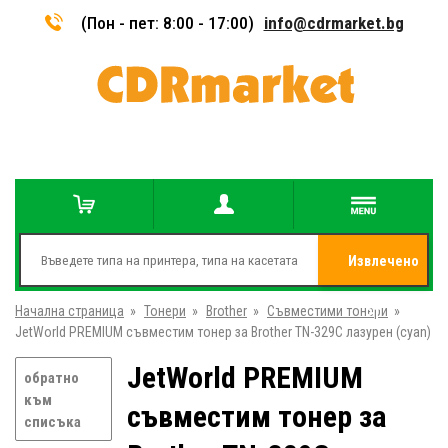
(Пон - пет: 8:00 - 17:00)
info@cdrmarket.bg
Извлечено
Начална страница
»
Тонери
»
Brother
»
Съвместими тонери
от
»
JetWorld PREMIUM съвместим тонер за Brother TN-329C лазурен (cyan)
JetWorld PREMIUM
обратно
към
съвместим тонер за
списъка