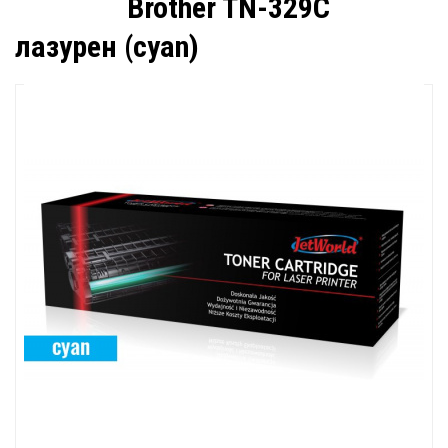
Brother TN-329C
лазурен (cyan)