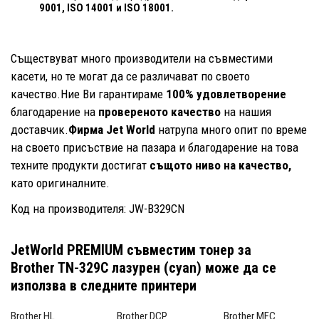
9001, ISO 14001
и ISO 18001.
Съществуват много производители на съвместими
касети, но те могат да се различават по своето
качество.Ние Ви гарантираме
100% удовлетворение
благодарение на
провереното качество
на нашия
доставчик.
Фирма Jet World
натрупа много опит по време
на своето присъствие на пазара и благодарение на това
техните продукти достигат
същото ниво на качество,
като оригиналните.
Код на производителя: JW-B329CN
JetWorld PREMIUM съвместим тонер за
Brother TN-329C лазурен (cyan)
може да се
използва в следните принтери
Brother HL
Brother DCP
Brother MFC