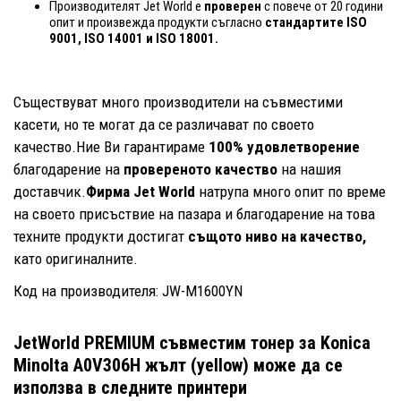
Производителят Jet World е
проверен
с повече от 20 години
опит и произвежда продукти съгласно
стандартите ISO
9001, ISO 14001
и ISO 18001.
Съществуват много производители на съвместими
касети, но те могат да се различават по своето
качество.Ние Ви гарантираме
100% удовлетворение
благодарение на
провереното качество
на нашия
доставчик.
Фирма Jet World
натрупа много опит по време
на своето присъствие на пазара и благодарение на това
техните продукти достигат
същото ниво на качество,
като оригиналните.
Код на производителя: JW-M1600YN
JetWorld PREMIUM съвместим тонер за Konica
Minolta A0V306H жълт (yellow)
може да се
използва в следните принтери