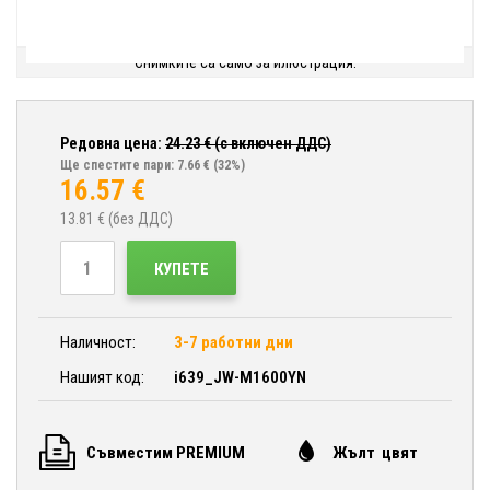
Снимките са само за илюстрация.
Редовна цена:
24.23
€ (с включен ДДС)
Ще спестите пари: 7.66 €
(32%)
16.57
€
13.81
€ (без ДДС)
КУПЕТЕ
Наличност:
3-7 работни дни
Нашият код:
i639_JW-M1600YN
Съвместим PREMIUM
Жълт цвят