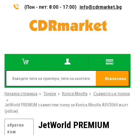
(Пон - пет: 8:00 - 17:00)
info@cdrmarket.bg
Извлечено
Начална страница
»
Тонери
»
Konica Minolta
»
Съвместими тонери
от
»
JetWorld PREMIUM съвместим тонер за Konica Minolta A0V306H жълт
(yellow)
JetWorld PREMIUM
обратно
към