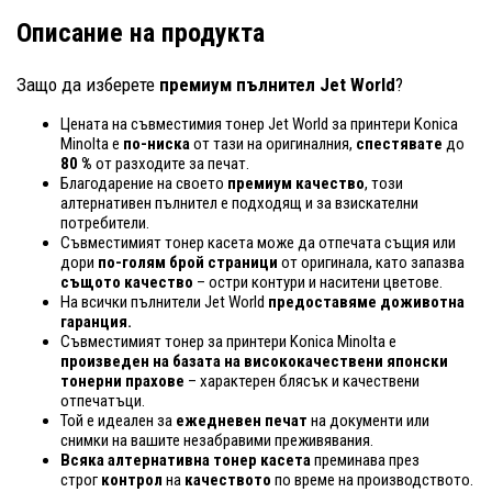
Описание на продукта
Защо да изберете
премиум пълнител Jet World
?
Цената на съвместимия тонер Jet World за принтери Konica
Minolta е
по-ниска
от тази на оригиналния,
спестявате
до
80 %
от разходите за печат.
Благодарение на своето
премиум качество
, този
алтернативен пълнител е подходящ и за взискателни
потребители.
Съвместимият тонер касета може да отпечата същия или
дори
по-голям брой страници
от оригинала, като запазва
същото качество
– остри контури и наситени цветове.
На всички пълнители Jet World
предоставяме доживотна
гаранция.
Съвместимият тонер за принтери Konica Minolta е
произведен на базата на висококачествени японски
тонерни прахове
– характерен блясък и качествени
отпечатъци.
Той е идеален за
ежедневен печат
на документи или
снимки на вашите незабравими преживявания.
Всяка алтернативна тонер касета
преминава през
строг
контрол
на
качеството
по време на производството.