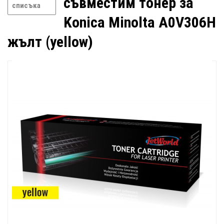
съвместим тонер за
списъка
Konica Minolta A0V306H
жълт (yellow)