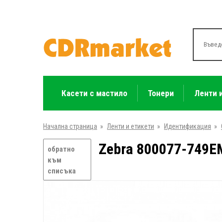
Касети с мастило
Тонери
Ленти 
Начална страница
»
Ленти и етикети
»
Идентификация
»
Zebra 800077-749E
обратно
към
списъка