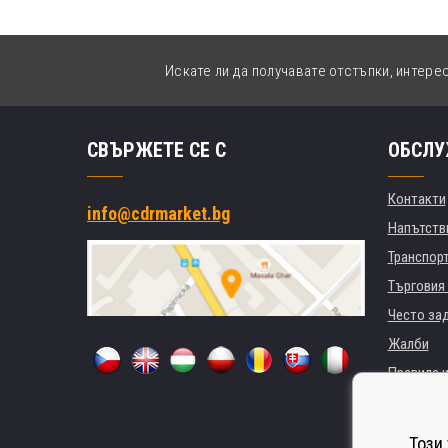
Искате ли да получавате отстъпки, интере
СВЪРЖЕТЕ СЕ С
ОБСЛУ
Контакти
info@cdrmarket.bg
Напътстви
Транспор
Търговия 
Често за
Жалби
Правила и
GDPR
За фирми 
Този