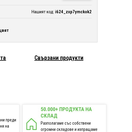
Нашият код:
i624_zxp7ymckok2
цвят
кта
Свързани продукти
50.000+ ПРОДУКТА НА
СКЛАД
ани преди
Разполагаме със собствени
еня на
огромни складове и изпращаме