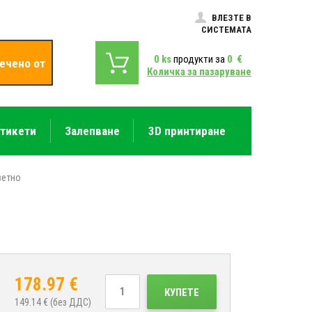
ВЛЕЗТЕ В
СИСТЕМАТА
0
ks
продукти за
0
€
ечено от
Количка за пазаруване
етикети
Залепване
3D принтиране
ветно
178.97
€
КУПЕТЕ
149.14
€ (без ДДС)