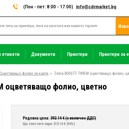
(Пон - пет: 8:00 - 17:00)
info@cdrmarket.bg
Извл
и етикети
Документи
Принтери
Принтери за 
Оцветяващо фолио за карти
»
Zebra 800077-749EM оцветяващо фолио, ц
M оцветяващо фолио, цветно
Редовна цена:
392.14
€ (с включен ДДС)
Ще спестите пари: 213.16 €
(54%)