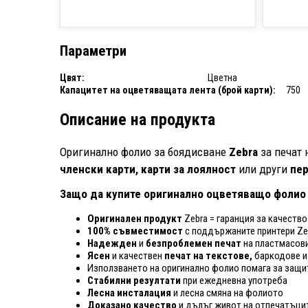
Параметри
Цвят:
Цветна
Капацитет на оцветяващата лента (брой карти):
750
Описание на продукта
Оригинално фолио за боядисване
Zebra
за печат 
членски карти, карти за лоялност
или други
пе
Защо да купите оригинално оцветяващо фолио
Оригинален продукт
Zebra = гаранция за качеств
100% съвместимост
с поддържаните принтери Ze
Надежден
и
безпроблемен печат
на пластмасови
Ясен
и качествен
печат на текстове,
баркодове и
Използването на оригинално фолио помага за защи
Стабилни резултати
при ежедневна употреба
Лесна инсталация
и лесна смяна на фолиото
Доказано качество
и дълъг живот на отпечатъци