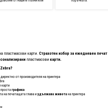
поръчката.
доволни от нашите пълнители
на пластмасови карти.
Страхотен избор за ежедневен печат
рсонализирани
пластмасови
карти.
 Zebra?
о директно от производителя на принтера
bra
 карти
 проста
графика
та на печатащата глава и
удължава живота
на принтера
те