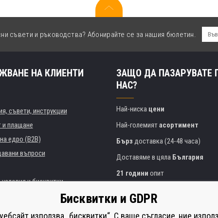
сни съвети и ръководства? Абонирайте се за нашия бюлетин.
ЖВАНЕ НА КЛИЕНТИ
ЗАЩО ДА ПАЗАРУВАТЕ 
НАС?
Най-ниска
цени
я, съвети, инструкции
т и плащане
Най-големият
асортимент
на едро (B2B)
Бърз
доставка (24-48 часа)
давани въпроси
Доставяме в цяла
България
21 години
опит
 условия и бисквитки
Експертни съвети
БЕЗПЛАТНО
Бисквитки и GDPR
Полезен подход
и институции
 уебсайт използва „бисквитки“. С ваше съгласие, ние изпол